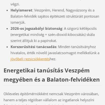
végzi.
Helyismeret
: Veszprém, Herend, Nagyvázsony és a
Balaton-felvidék sajátos építészeti struktúráit pontosan
ismerjük.
2026-os jogszabályi biztonság
: A szigorú kétlépcsős
(energetikai minőség + szén-dioxid-kibocsátás) skála
szerint állítjuk ki a papírokat.
Korszerűsítési tanácsadás
: Minden tanúsítványhoz
hivatalos, érték növelő javaslatcsomagot mellékelünk a
jövőbeli rezsicsökkentés
hez.
Energetikai tanúsítás Veszpém
megyében és a Balaton-felvidéken
Okleveles építőmérnökként nemcsak Veszprém városában,
hanem a teljes régióban vállalom az ingatlanok helyszíni