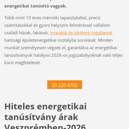
energetikai tanúsító vagyok.
Több mint 10 éves mérnöki tapasztalattal, precíz
számításokkal és gyors helyszíni felméréssel vállalom
családi házak, lakások,
nyaralók és zártkerti ingatlanok
hatósági épületenergetikai osztályba sorolását. Minden
munkát személyesen végzek el, garantálva az energetikai
tanúsítványok hatályos 2026-os jogszabályoknak való teljes
körű megfelelését.
20 220 4702
Hiteles energetikai
tanúsítvány árak
Veszprémben-2026