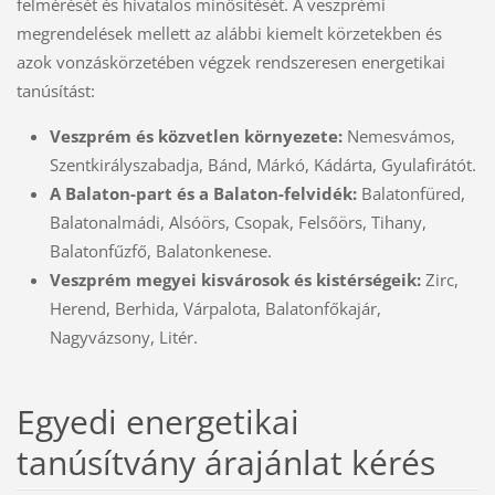
felmérését és hivatalos minősítését. A veszprémi
megrendelések mellett az alábbi kiemelt körzetekben és
azok vonzáskörzetében végzek rendszeresen energetikai
tanúsítást:
Veszprém és közvetlen környezete:
Nemesvámos,
Szentkirályszabadja, Bánd, Márkó, Kádárta, Gyulafirátót.
A Balaton-part és a Balaton-felvidék:
Balatonfüred,
Balatonalmádi, Alsóörs, Csopak, Felsőörs, Tihany,
Balatonfűzfő, Balatonkenese.
Veszprém megyei kisvárosok és kistérségeik:
Zirc,
Herend, Berhida, Várpalota, Balatonfőkajár,
Nagyvázsony, Litér.
Egyedi energetikai
tanúsítvány árajánlat kérés