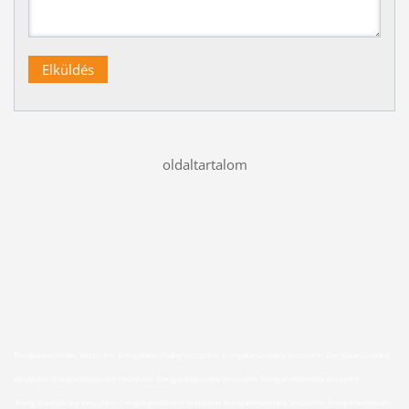
oldaltartalom
Energiatanúsítvány Veszprém Energiatanúsítvány Veszprém Energiatanúsítvány Veszprém Energiatanúsítvány
Veszprém Energiatanúsítvány Veszprém Energiatanúsítvány Veszprém Energiatanúsítvány Veszprém
Energiatanúsítvány Veszprém Energiatanúsítvány Veszprém Energiatanúsítvány Veszprém Energiatanúsítvány