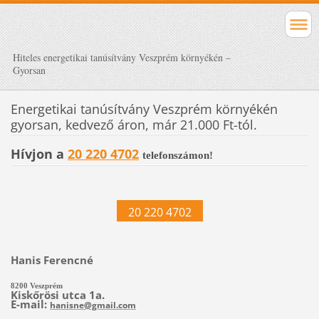
Hiteles energetikai tanúsítvány Veszprém környékén –
Gyorsan
Energetikai tanúsítvány Veszprém környékén
gyorsan, kedvező áron, már 21.000 Ft-tól.
Hívjon a
20 220 4702
telefonszámon!
20 220 4702
Hanis Ferenc
né
8200 Veszprém
Kiskőrösi utca 1a.
E-mail:
hanisne@gmail.com