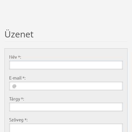
Üzenet
Név *:
E-mail *:
Tárgy *:
Szöveg *: