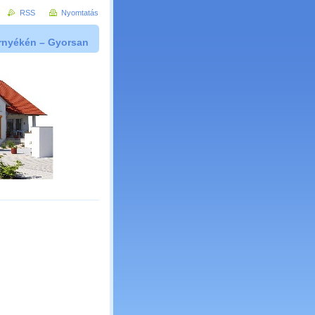
RSS
Nyomtatás
örnyékén – Gyorsan