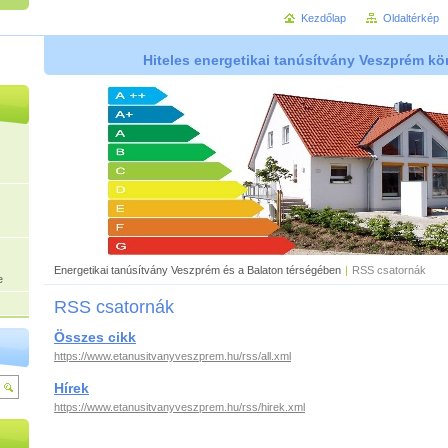
Kezdőlap
Oldaltérkép
Hiteles energetikai tanúsítvány Veszprém k
Energetikai tanúsítvány Veszprém és a Balaton térségében
|
RSS csatornák
e
RSS csatornák
Összes cikk
https://www.etanusitvanyveszprem.hu/rss/all.xml
Hírek
https://www.etanusitvanyveszprem.hu/rss/hirek.xml