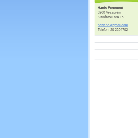
Hanis Ferencné
8200 Veszprém
Kiskőrösi utca 1a.
hanisne@
gmail.co
m
Telefon: 20 2204702