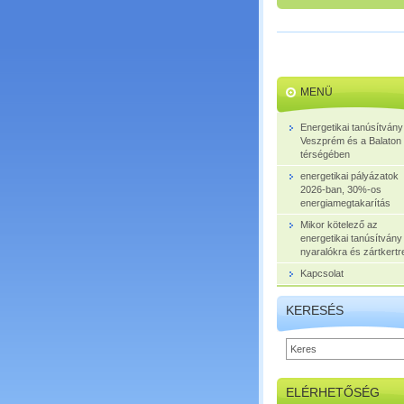
MENÜ
Energetikai tanúsítvány
Veszprém és a Balaton
térségében
energetikai pályázatok
2026-ban, 30%-os
energiamegtakarítás
Mikor kötelező az
energetikai tanúsítvány
nyaralókra és zártkertr
Kapcsolat
KERESÉS
ELÉRHETŐSÉG